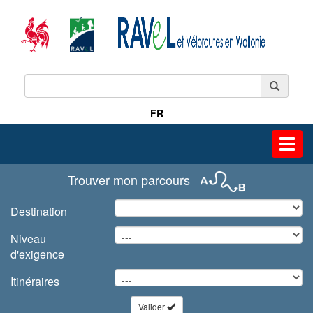
FR
Toggl
navig
Trouver mon parcours
Destination
Niveau
d'exigence
Itinéraires
Valider