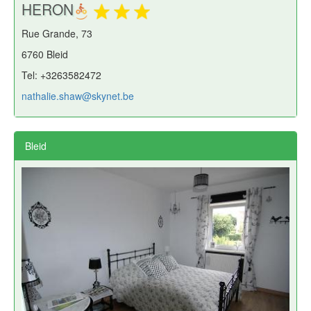
HERON
Rue Grande, 73
6760 Bleid
Tel: +3263582472
nathalie.shaw@skynet.be
Bleid