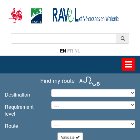
EN
FR
NL
Toggl
navig
Find my route
Destination
Requirement
level
Route
Validate