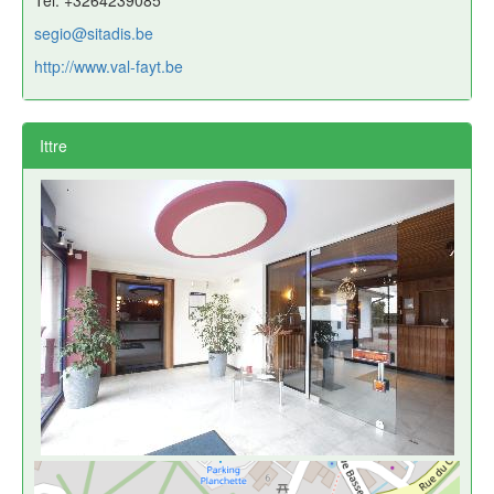
Tel: +3264239085
segio@sitadis.be
http://www.val-fayt.be
Ittre