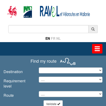
EN
FR
NL
Toggl
navig
Find my route
Destination
Requirement
level
Route
Validate