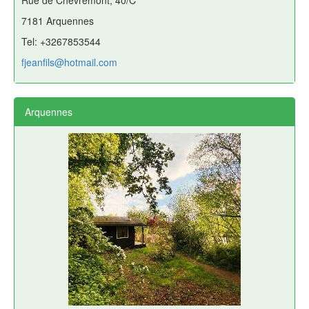
Rue de Chèvremont, 40/C
7181 Arquennes
Tel: +3267853544
fjeanfils@hotmail.com
Arquennes