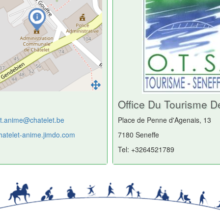
Office Du Tourisme D
et.anime@chatelet.be
Place de Penne d'Agenais, 13
chatelet-anime.jimdo.com
7180 Seneffe
Tel: +3264521789