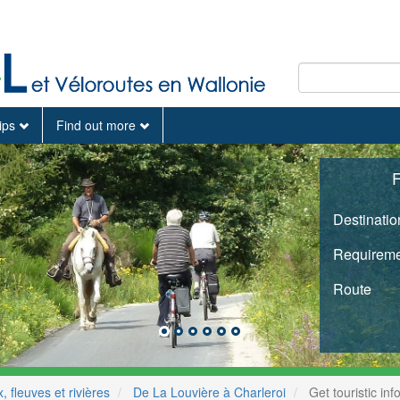
tips
Find out more
F
Destinatio
Requireme
Route
 fleuves et rivières
De La Louvière à Charleroi
Get touristic inf