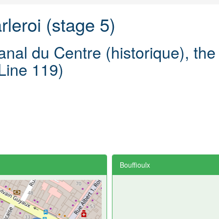
leroi (stage 5)
nal du Centre (historique), the
(Line 119)
Bouffioulx