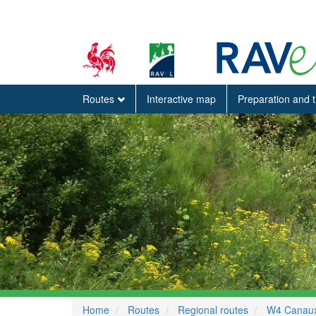
Routes
Interactive map
Preparation and 
Home
Routes
Regional routes
W4 Canaux,