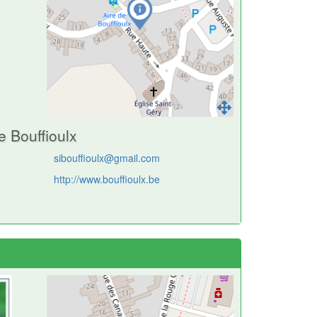
De Bouffioulx
sibouffioulx@gmail.com
http://www.bouffioulx.be