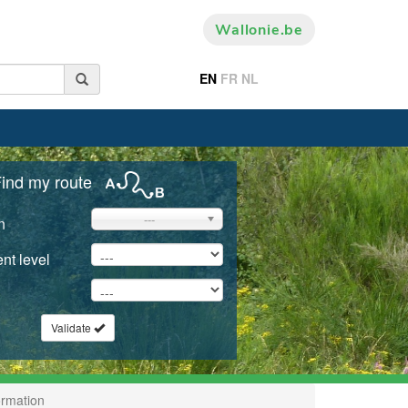
Wallonie.be
EN
FR
NL
ind my route
---
n
nt level
Validate
ormation