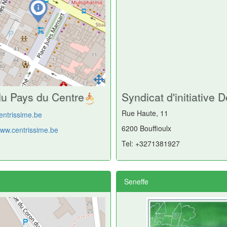
du Pays du Centre
Syndicat d'initiative 
Rue Haute, 11
entrissime.be
6200 Bouffioulx
www.centrissime.be
Tel: +3271381927
Seneffe