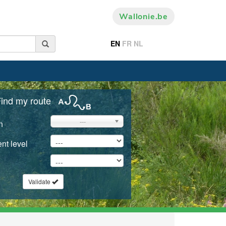
Wallonie.be
EN
FR
NL
ind my route
---
n
nt level
Validate