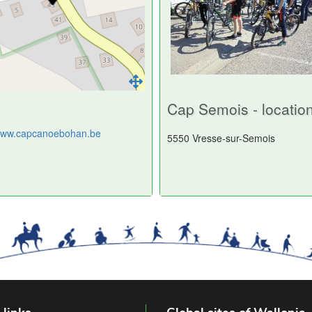
Cap Semois - locatio
/www.capcanoebohan.be
5550 Vresse-sur-Semois