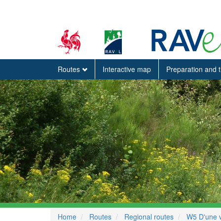
Routes
Interactive map
Preparation and 
Home
Routes
Regional routes
W5 D'une va