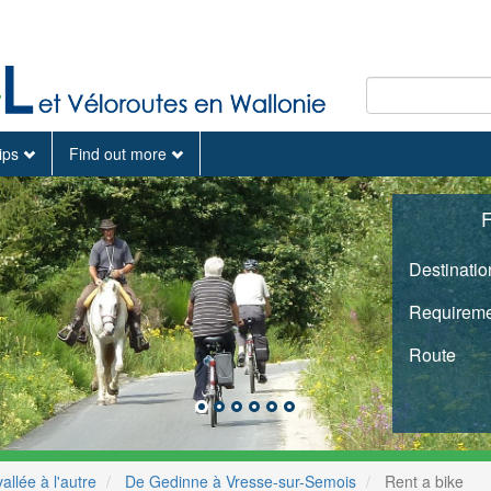
tips
Find out more
F
Destinatio
Requireme
Route
llée à l'autre
De Gedinne à Vresse-sur-Semois
Rent a bike