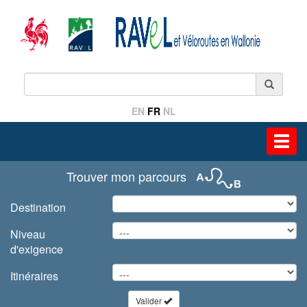
EN
FR
NL
Toggl
navig
Trouver mon parcours
Destination
Niveau
d'exigence
Itinéraires
Valider