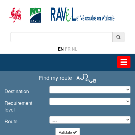
EN
FR
NL
Toggl
navig
Find my route
Destination
Requirement
level
Route
Validate