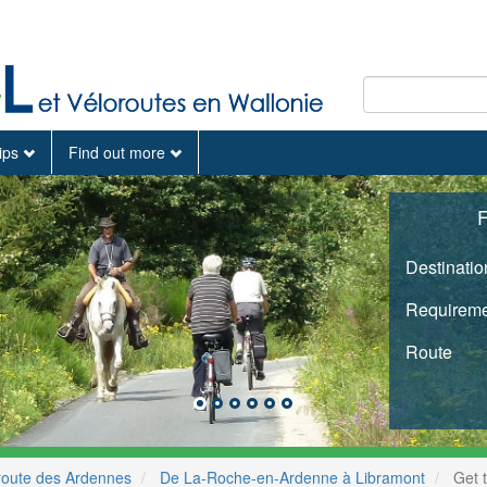
tips
Find out more
F
Destinatio
Requireme
Route
route des Ardennes
De La-Roche-en-Ardenne à Libramont
Get t