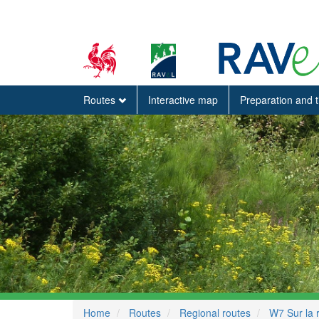
Routes
Interactive map
Preparation and 
Home
Routes
Regional routes
W7 Sur la 