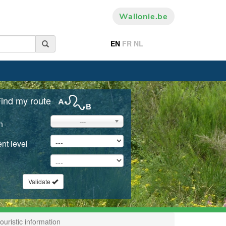
Wallonie.be
EN
FR
NL
ind my route
---
n
nt level
Validate
ouristic information