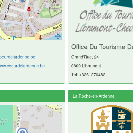
Office Du Tourisme D
oeurdelardenne.be
Grand'Rue, 24
/www.coeurdelardenne.be
6800 Libramont
Tel: +3261270482
La Roche-en-Ardenne