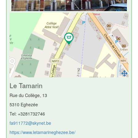
Le Tamarin
Rue du Collège, 13
5310 Eghezée
Tel: +3281732746
fa911772@skynet.be
https://www.letamarineghezee.be/