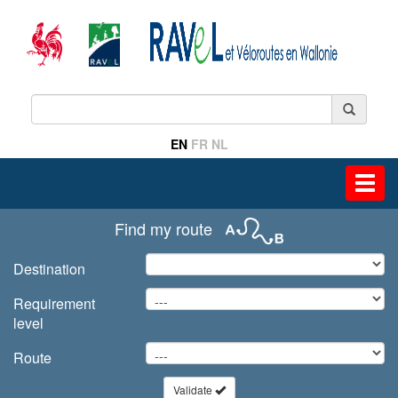
EN
FR
NL
Toggl
navig
Find my route
Destination
Requirement
level
Route
Validate