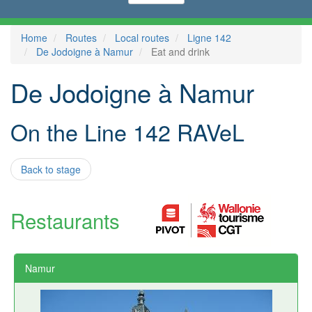
Home
Routes
Local routes
Ligne 142
De Jodoigne à Namur
Eat and drink
De Jodoigne à Namur
On the Line 142 RAVeL
Back to stage
Restaurants
Namur