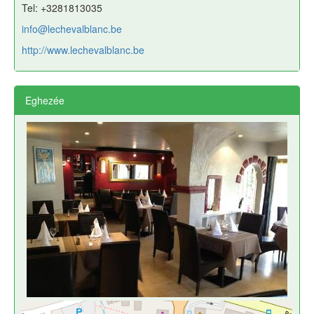
Tel: +3281813035
info@lechevalblanc.be
http://www.lechevalblanc.be
Eghezée