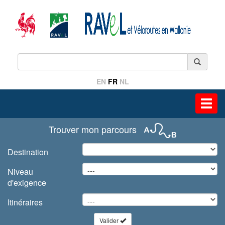
EN
FR
NL
Toggl
navig
Trouver mon parcours
Destination
Niveau
d'exigence
Itinéraires
Valider