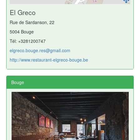
El Greco
Rue de Sardanson, 22
5004 Bouge
Tél: +3281200747
elgreco.bouge.res@gmail.com
http://www.restaurant-elgreco-bouge.be
Bouge