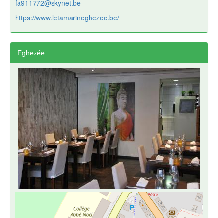
fa911772@skynet.be
https://www.letamarineghezee.be/
Eghezée