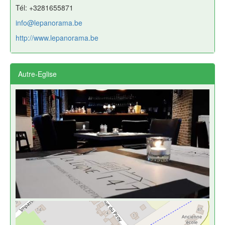
Tél: +3281655871
info@lepanorama.be
http://www.lepanorama.be
Autre-Eglise