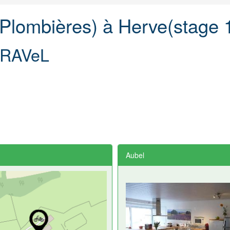
(Plombières) à Herve(stage 
8 RAVeL
Aubel