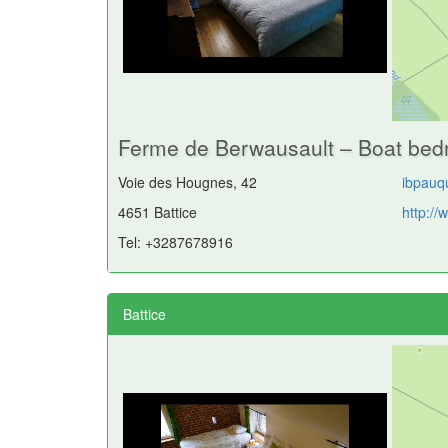
Ferme de Berwausault – Boat be
Voie des Hougnes, 42
ibpauq
4651 Battice
http:/
Tel: +3287678916
Battice