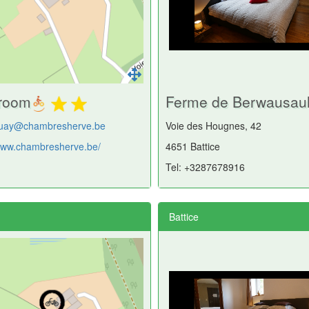
droom
Ferme de Berwausaul
uay@chambresherve.be
Voie des Hougnes, 42
/www.chambresherve.be/
4651 Battice
Tel: +3287678916
Battice