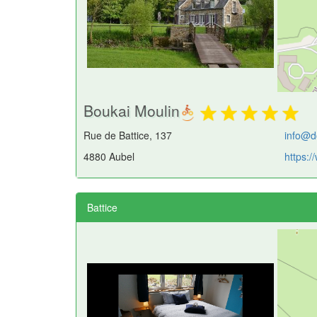
Boukai Moulin
Rue de Battice, 137
info@d
4880 Aubel
https:
Battice