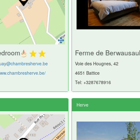
bedroom
Ferme de Berwausaul
uay@chambresherve.be
Voie des Hougnes, 42
/www.chambresherve.be/
4651 Battice
Tel: +3287678916
Herve