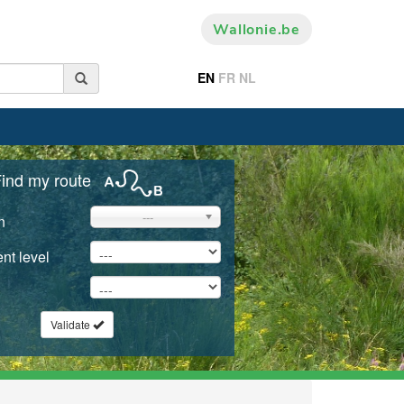
Wallonie.be
EN
FR
NL
ind my route
---
n
nt level
Validate