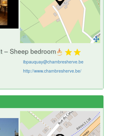
t – Sheep bedroom
ibpauquay@chambresherve.be
http://www.chambresherve.be/