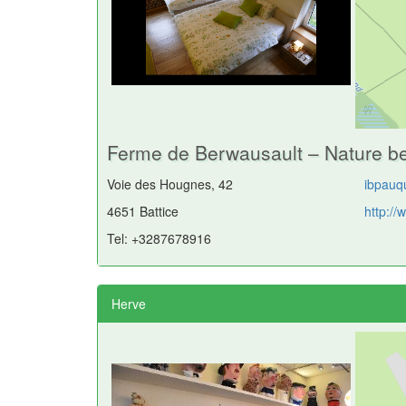
Ferme de Berwausault – Nature 
Voie des Hougnes, 42
ibpauq
4651 Battice
http:/
Tel: +3287678916
Herve