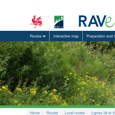
Routes
Interactive map
Preparation and 
Home
Routes
Local routes
Lignes 38 et 3