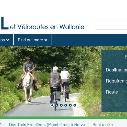
tips
Find out more
F
Destinatio
Requireme
Route
9
Des Trois Frontières (Plombières) à Herve
Rent a bike