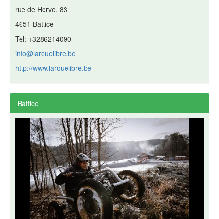
rue de Herve, 83
4651 Battice
Tel: +3286214090
info@larouelibre.be
http://www.larouelibre.be
Battice