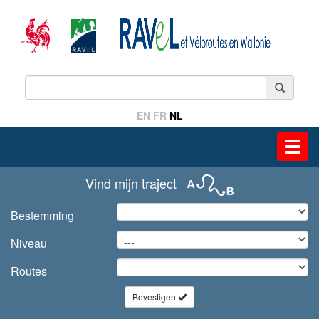
EN
FR
NL
Toggl
navig
Vind mijn traject
Bestemming
Niveau
Routes
Bevestigen