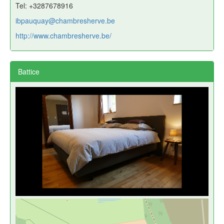
Tel: +3287678916
ibpauquay@chambresherve.be
http://www.chambresherve.be/
Battice