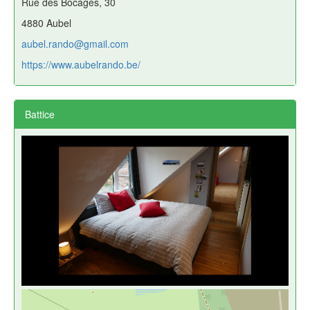
Rue des Bocages, 30
4880 Aubel
aubel.rando@gmail.com
https://www.aubelrando.be/
Battice