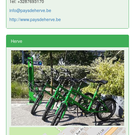
Tel: +3287693170
info@paysdeherve.be
http://www.paysdeherve.be
Herve