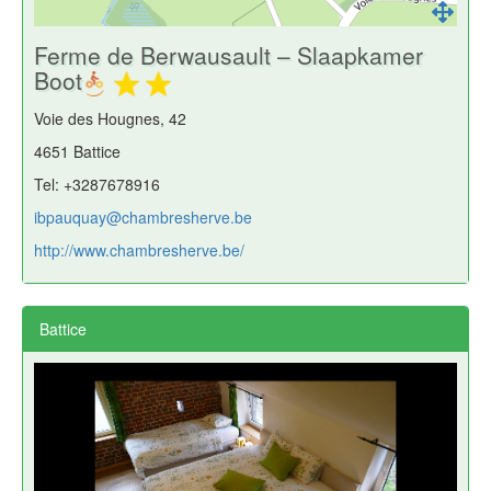
Ferme de Berwausault – Slaapkamer
Boot
Voie des Hougnes, 42
4651 Battice
Tel: +3287678916
ibpauquay@chambresherve.be
http://www.chambresherve.be/
Battice