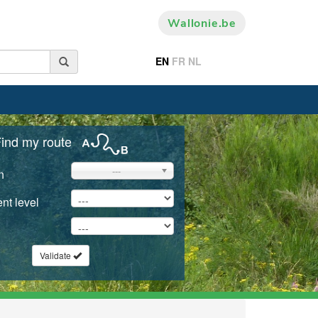
Wallonie.be
EN
FR
NL
ind my route
---
n
nt level
Validate