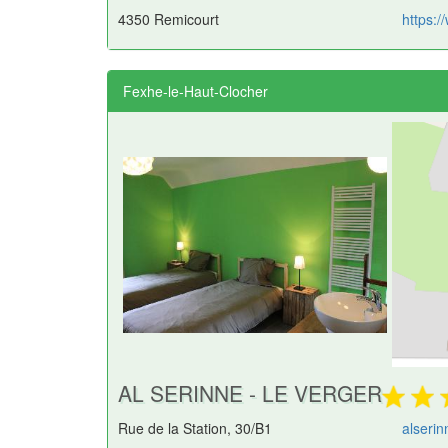
4350 Remicourt
https:/
Fexhe-le-Haut-Clocher
AL SERINNE - LE VERGER
Rue de la Station, 30/B1
alseri