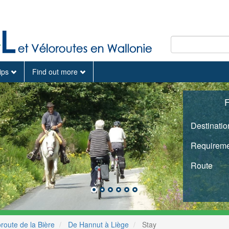
tips
Find out more
F
Destinatio
Requireme
Route
route de la Bière
De Hannut à Liège
Stay