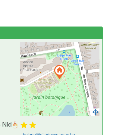
 Nid
helene@gitedescoteaux.be