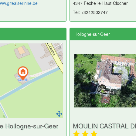
www.gitealserinne.be
4347 Fexhe-le-Haut-Clocher
Tel: +3242502747
Hollogne-sur-Geer
 de Hollogne-sur-Geer
MOULIN CASTRAL D