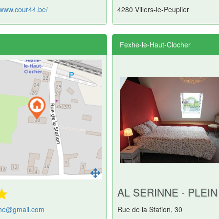
/www.cour44.be/
4280 Villers-le-Peuplier
Fexhe-le-Haut-Clocher
AL SERINNE - PLEIN
nne@gmail.com
Rue de la Station, 30