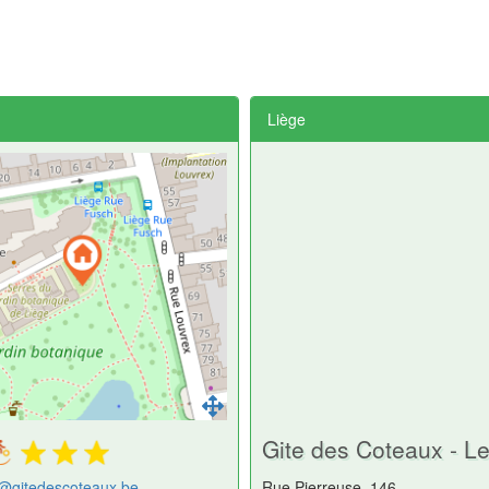
Liège
Gite des Coteaux - Le
@gitedescoteaux.be
Rue Pierreuse, 146