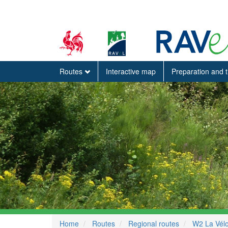
Routes
Interactive map
Preparation and 
Home
Routes
Regional routes
W2 La Vélo