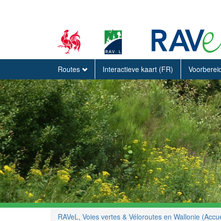
Routes
Interactieve kaart (FR)
Voorberei
RAVeL, Voies vertes & Véloroutes en Wallonie (Accue