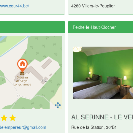
/www.cour44.be/
4280 Villers-le-Peuplier
Fexhe-le-Haut-Clocher
AL SERINNE - LE V
erdelempereur@gmail.com
Rue de la Station, 30/B1