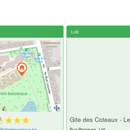
Luik
Gite des Coteaux - Le
@gitedescoteaux.be
Rue Pierreuse, 146