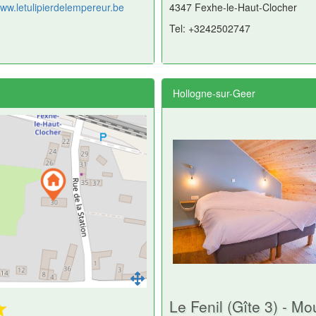
www.letulipierdelempereur.be
4347 Fexhe-le-Haut-Clocher
Tel: +3242502747
Hollogne-sur-Geer
Le Fenil (Gîte 3) - M