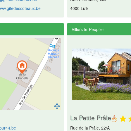
/www.gitedescoteaux.be
4000 Luik
Villers-le-Peuplier
La Petite Prâle
our44.be
Rue de la Prâle, 22/A