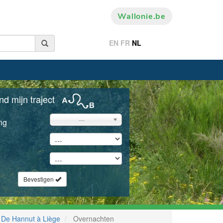
Wallonie.be
EN
FR
NL
nd mijn traject
---
ng
Bevestigen
De Hannut à Liège
Overnachten