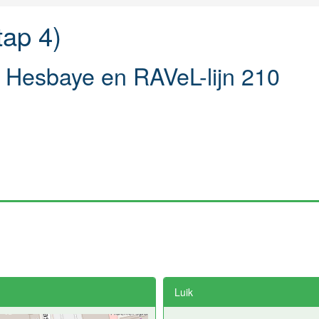
tap 4)
 Hesbaye en RAVeL-lijn 210
Luik