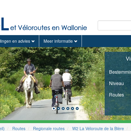
dingen en advies
Meer informatie
Vi
Bestemmi
Niveau
Routes
il)
Routes
Regionale routes
W2 La Véloroute de la Bière