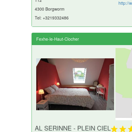
112
http://
4300 Borgworm
Tel: +3219332486
Fexhe-le-Haut-Clocher
AL SERINNE - PLEIN CIEL