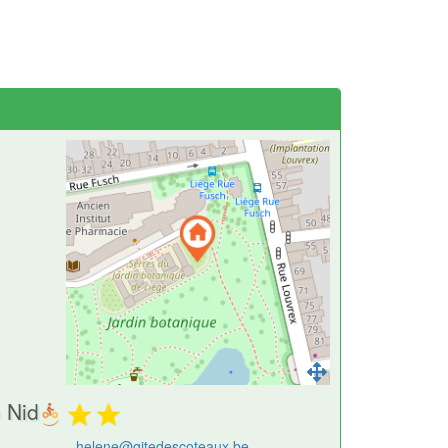
 Nid
helene@gitedescoteaux.be