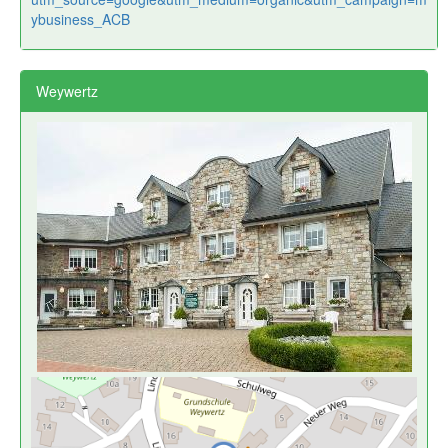
ybusiness_ACB
Weywertz