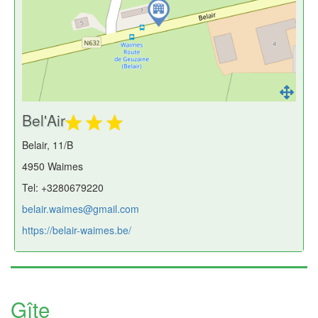
Bel'Air
Belair, 11/B
4950 Waimes
Tel: +3280679220
belair.waimes@gmail.com
https://belair-waimes.be/
Gîte