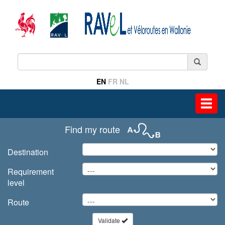
EN
FR
NL
Toggl
navig
Find my route
Destination
Requirement
level
Route
Validate