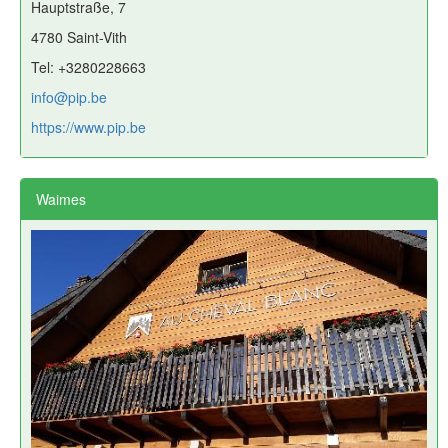
Hauptstraße, 7
4780 Saint-Vith
Tel: +3280228663
info@pip.be
https://www.pip.be
Waimes