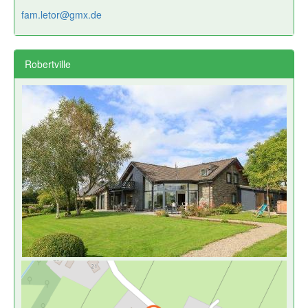
fam.letor@gmx.de
Robertville