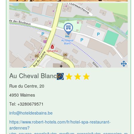
Au Cheval Blanc
Rue du Centre, 20
4950 Waimes
Tel: +3280679571
info@hoteldesbains.be
https://www.robert-hotels.com/fr/hotel-spa-restaurant-
ardennes?
utm_source=google&utm_medium=organic&utm_campaign=m