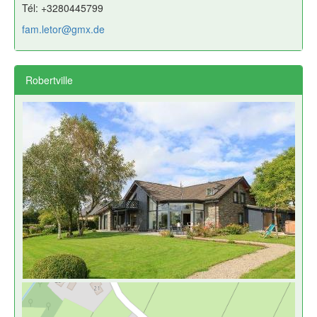
Tél: +3280445799
fam.letor@gmx.de
Robertville