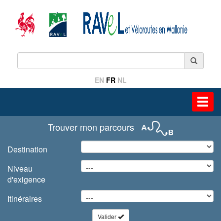
EN
FR
NL
Toggl
navig
Trouver mon parcours
Destination
Niveau
d'exigence
Itinéraires
Valider