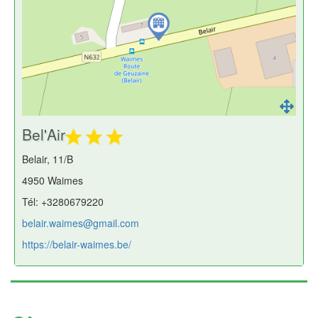
Bel'Air
Belair, 11/B
4950 Waimes
Tél: +3280679220
belair.waimes@gmail.com
https://belair-waimes.be/