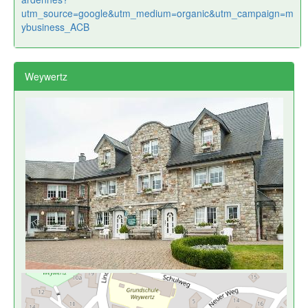
utm_source=google&utm_medium=organic&utm_campaign=m
ybusiness_ACB
Weywertz