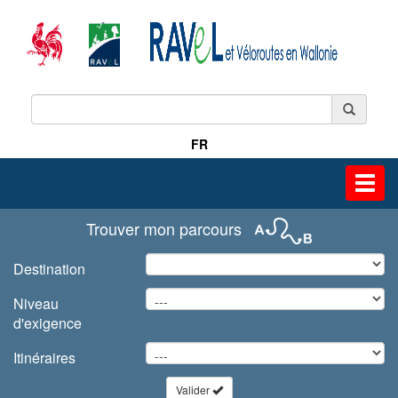
FR
Toggl
navig
Trouver mon parcours
Destination
Niveau
d'exigence
Itinéraires
Valider