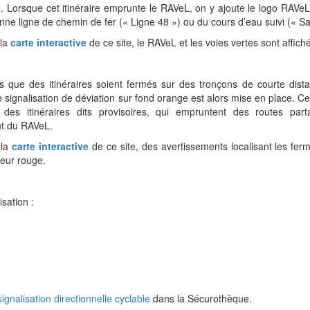
 Lorsque cet itinéraire emprunte le RAVeL, on y ajoute le logo RAVe
nne ligne de chemin de fer (« Ligne 48 ») ou du cours d’eau suivi («
 la
carte interactive
de ce site, le RAVeL et les voies vertes sont affichés
ois que des itinéraires soient fermés sur des tronçons de courte dis
 signalisation de déviation sur fond orange est alors mise en place. Ce
 des itinéraires dits provisoires, qui empruntent des routes part
t du RAVeL.
 la
carte interactive
de ce site, des avertissements localisant les fer
leur rouge.
isation :
gnalisation directionnelle cyclable
dans la Sécurothèque.