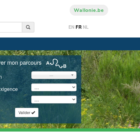
Wallonie.be
EN
FR
NL
ver mon parcours
---
n
exigence
Valider