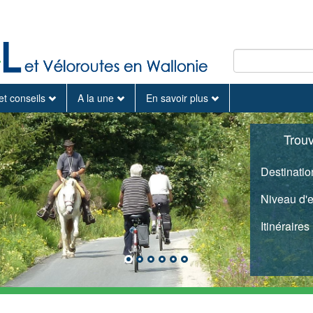
et conseils
A la une
En savoir plus
Trou
Destinatio
Niveau d'
Itinéraires