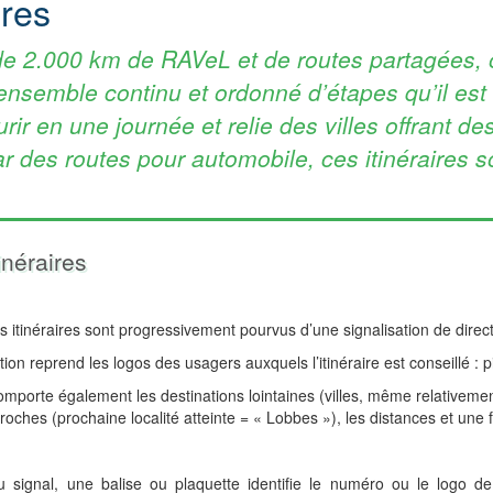
ires
 de 2.000 km de RAVeL et de routes partagées, o
nsemble continu et ordonné d’étapes qu’il est c
ir en une journée et relie des villes offrant de
ar des routes pour automobile, ces itinéraires s
inéraires
es itinéraires sont progressivement pourvus d’une signalisation de direc
tion reprend les logos des usagers auxquels l’itinéraire est conseillé : p
porte également les destinations lointaines (villes, même relativemen
roches (prochaine localité atteinte = « Lobbes »), les distances et une f
signal, une balise ou plaquette identifie le numéro ou le logo de l’