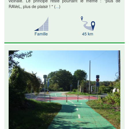
vicinale. Le principe reste pourtant le même : "plus de
RAVeL, plus de plaisir ! "
(
...
)
Famille
45 km