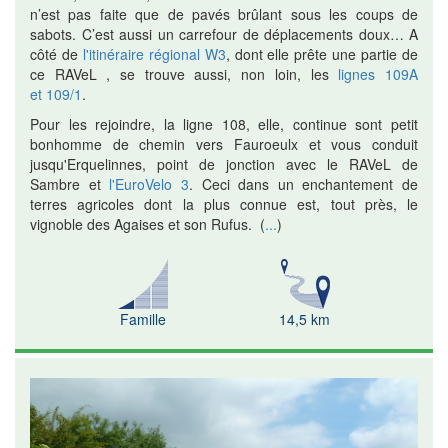
n’est pas faite que de pavés brûlant sous les coups de
sabots. C’est aussi un carrefour de déplacements doux… A
côté de
l'itinéraire régional W3
, dont elle prête une partie de
ce RAVeL , se trouve aussi, non loin, les
lignes 109A
et 109/1
.
Pour les rejoindre, la ligne 108, elle, continue sont petit
bonhomme de chemin vers Fauroeulx et
vous conduit
jusqu'Erquelinnes, point de jonction avec le RAVeL de
Sambre et
l'EuroVelo 3
. Ceci
dans un enchantement de
terres agricoles dont la plus connue est, tout près, le
vignoble des Agaises et son Rufus.
(
...
)
Famille
14,5 km