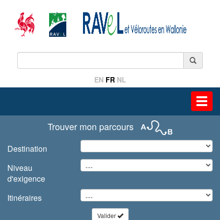
EN
FR
NL
Toggl
navig
Trouver mon parcours
Destination
Niveau
d'exigence
Itinéraires
Valider