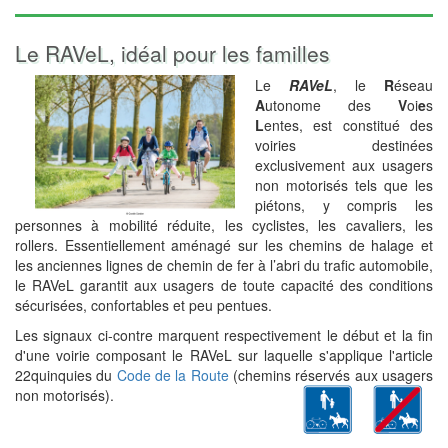
Le RAVeL, idéal pour les familles
Le
RAVeL
, le
R
éseau
A
utonome des
V
oi
e
s
L
entes, est constitué des
voiries destinées
exclusivement aux usagers
non motorisés tels que les
piétons, y compris les
personnes à mobilité réduite, les cyclistes, les cavaliers, les
rollers. Essentiellement aménagé sur les chemins de halage et
les anciennes lignes de chemin de fer à l’abri du trafic automobile,
le RAVeL garantit aux usagers de toute capacité des conditions
sécurisées, confortables et peu pentues.
Les signaux ci-contre marquent respectivement le début et la fin
d'une voirie composant le RAVeL sur laquelle s'applique l'article
22quinquies du
Code de la Route
(chemins réservés aux usagers
non motorisés).