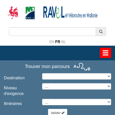
EN
FR
NL
Toggl
navig
Trouver mon parcours
Destination
Niveau
d'exigence
Itinéraires
Valider