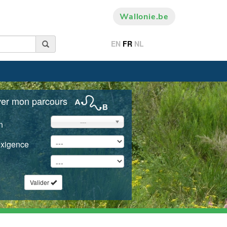
Wallonie.be
EN
FR
NL
ver mon parcours
---
n
exigence
Valider