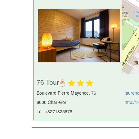
76 Tour
Boulevard Pierre Mayence, 76
lauren
6000 Charleroi
http://
Tél: +3271325876