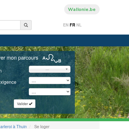
Wallonie.be
EN
FR
NL
ver mon parcours
---
n
exigence
Valider
arleroi à Thuin
Se loger