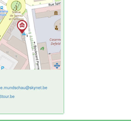
ce.mundschau@skynet.be
76tour.be