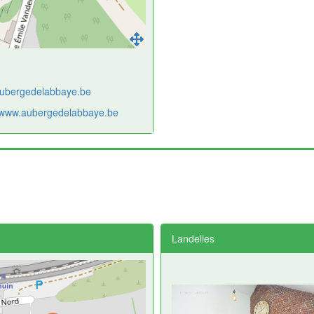
ubergedelabbaye.be
//www.aubergedelabbaye.be
Landelies