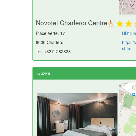
Novotel Charleroi Centre
Place Verte, 17
HB134
6000 Charleroi
https:/
shtml
Tél: +3271282828
Gozée