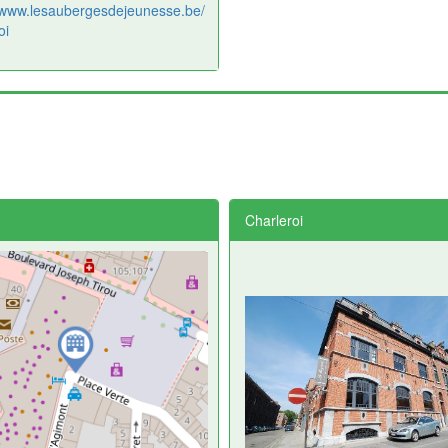
//www.lesaubergesdejeunesse.be/
oi
Charleroi