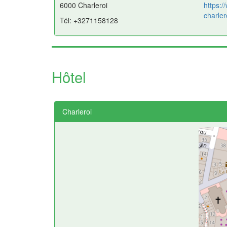
6000 Charleroi
https:
charler
Tél: +3271158128
Hôtel
Charleroi