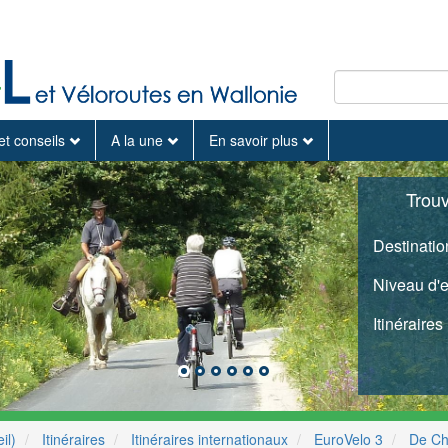
et conseils
A la une
En savoir plus
Trou
Destinatio
Niveau d'
Itinéraires
il)
Itinéraires
Itinéraires internationaux
EuroVelo 3
De Ch