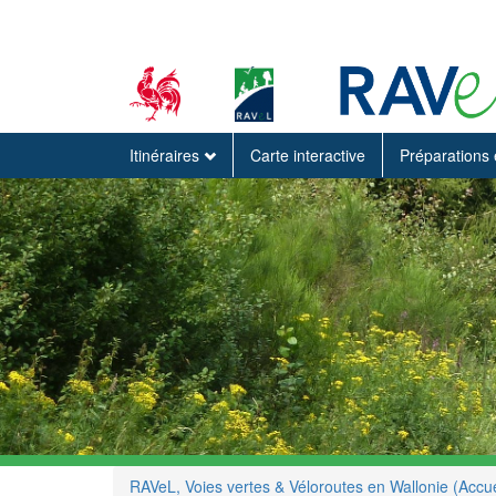
Itinéraires
Carte interactive
Préparations 
RAVeL, Voies vertes & Véloroutes en Wallonie (Accue