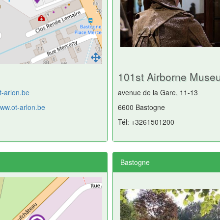
101st Airborne Muse
t-arlon.be
avenue de la Gare, 11-13
www.ot-arlon.be
6600 Bastogne
Tél: +3261501200
Bastogne