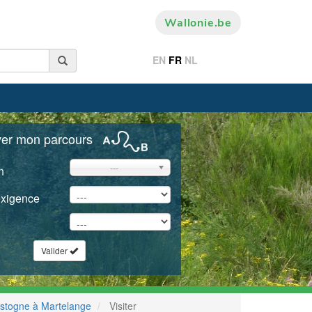
Wallonie.be
EN
FR
NL
ver mon parcours
---
n
exigence
Valider
stogne à Martelange
Visiter