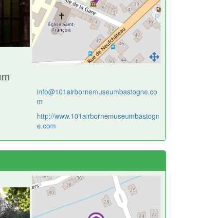
um
info@101airbornemuseumbastogne.co
m
http://www.101airbornemuseumbastogn
e.com