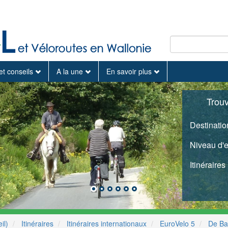
et conseils
A la une
En savoir plus
Trou
Destinatio
Niveau d'
Itinéraires
il)
Itinéraires
Itinéraires internationaux
EuroVelo 5
De Ba