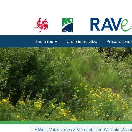
Itinéraires
Carte interactive
Préparations 
RAVeL, Voies vertes & Véloroutes en Wallonie (Accue