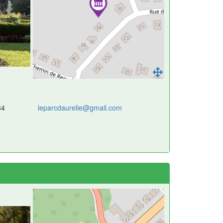
34
leparcdaurelie@gmail.com