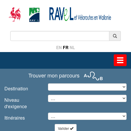
EN
FR
NL
Toggl
navig
Trouver mon parcours
Destination
Niveau
d'exigence
Itinéraires
Valider