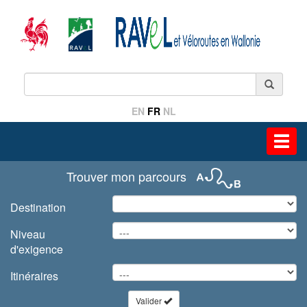
EN
FR
NL
Toggl
navig
Trouver mon parcours
Destination
Niveau
d'exigence
Itinéraires
Valider