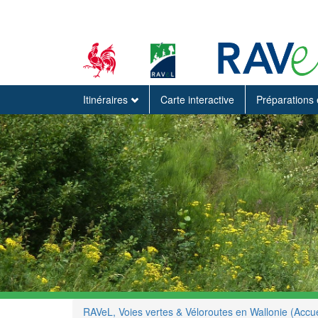
Itinéraires
Carte interactive
Préparations 
RAVeL, Voies vertes & Véloroutes en Wallonie (Accue