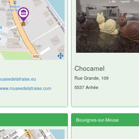
Chocamel
Rue Grande, 109
useedelafraise.eu
5537 Anhée
//www.museedelafraise.com
Bouvignes-sur-Meuse