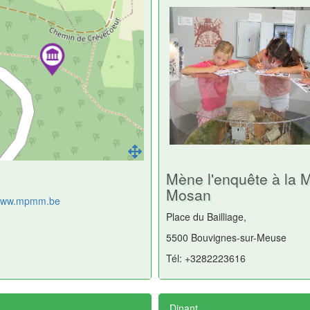
Mène l'enquête à la 
Mosan
/www.mpmm.be
Place du Bailliage,
5500 Bouvignes-sur-Meuse
Tél: +3282223616
Dinant