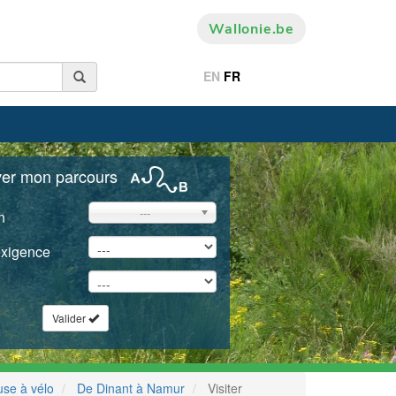
Wallonie.be
EN
FR
ver mon parcours
---
n
exigence
Valider
use à vélo
De Dinant à Namur
Visiter