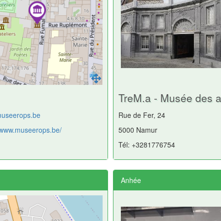
TreM.a - Musée des a
useerops.be
Rue de Fer, 24
//www.museerops.be/
5000 Namur
Tél: +3281776754
Anhée