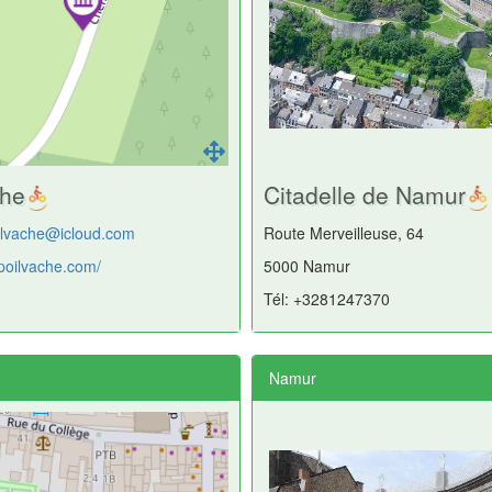
che
Citadelle de Namur
oilvache@icloud.com
Route Merveilleuse, 64
/poilvache.com/
5000 Namur
Tél: +3281247370
Namur