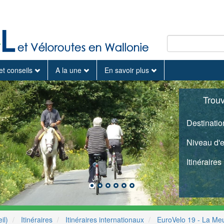
et conseils
A la une
En savoir plus
Trou
Destinatio
Niveau d'
Itinéraires
il)
Itinéraires
Itinéraires internationaux
EuroVelo 19 - La Me