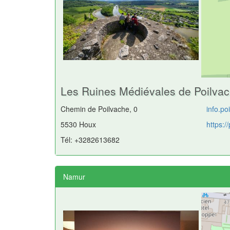
Les Ruines Médiévales de Poilva
Chemin de Poilvache, 0
info.p
5530 Houx
https:/
Tél: +3282613682
Namur