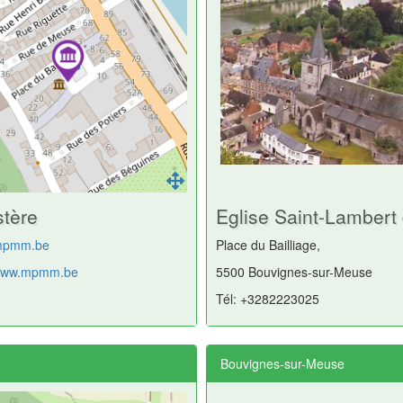
stère
Eglise Saint-Lambert
mpmm.be
Place du Bailliage,
/www.mpmm.be
5500 Bouvignes-sur-Meuse
Tél: +3282223025
Bouvignes-sur-Meuse