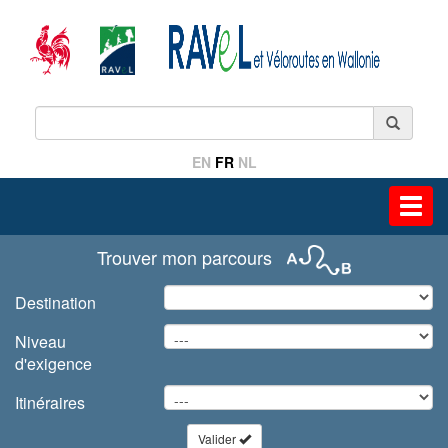
EN
FR
NL
Toggl
navig
Trouver mon parcours
Destination
Niveau
d'exigence
Itinéraires
Valider