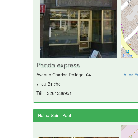
Panda express
Avenue Charles Deliège, 64
https:
7130 Binche
Tél: +3264336951
Haine-Saint-Paul