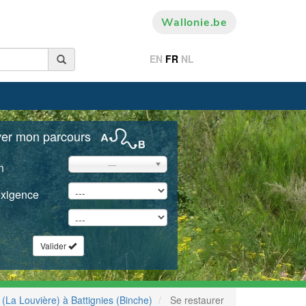
Wallonie.be
EN
FR
NL
ver mon parcours
---
n
exigence
Valider
 (La Louvière) à Battignies (Binche)
Se restaurer