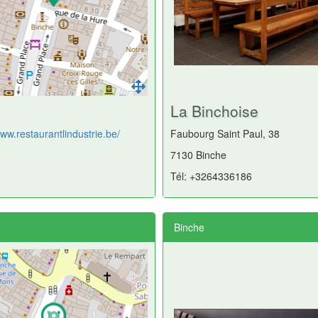
La Binchoise
www.restaurantlindustrie.be/
Faubourg Saint Paul, 38
7130 Binche
Tél: +3264336186
Binche