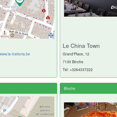
Le China Town
/www.la-trattoria.be
Grand'Place, 12
7130 Binche
Tél: +3264337222
Binche