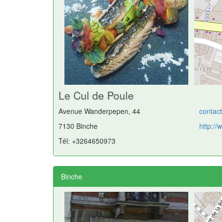
Le Cul de Poule
Avenue Wanderpepen, 44
contac
7130 Binche
http:/
Tél: +3264650973
Binche