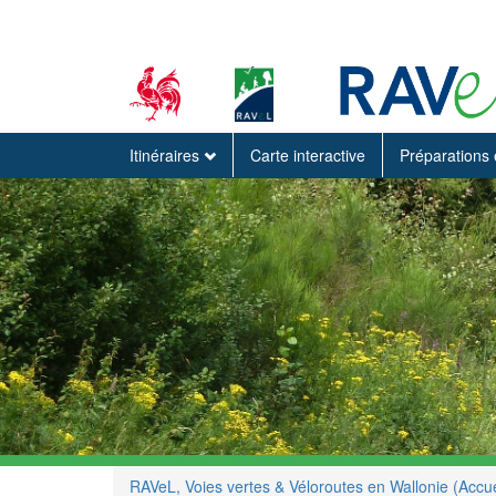
Itinéraires
Carte interactive
Préparations 
RAVeL, Voies vertes & Véloroutes en Wallonie (Accue