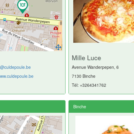
Mille Luce
t@culdepoule.be
Avenue Wanderpepen, 6
/www.culdepoule.be
7130 Binche
Tél: +3264341762
Binche