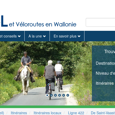
et conseils
A la une
En savoir plus
Trou
Destinatio
Niveau d'
Itinéraires
il)
Itinéraires
Itinéraires locaux
Ligne 422
De Saint-Vaast