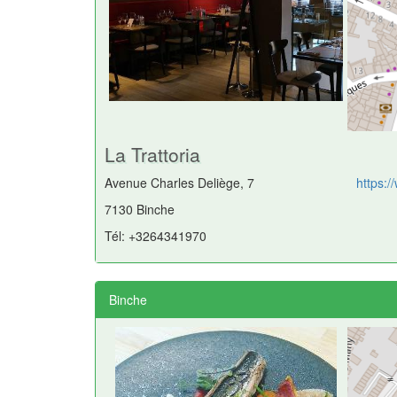
La Trattoria
Avenue Charles Deliège, 7
https:/
7130 Binche
Tél: +3264341970
Binche