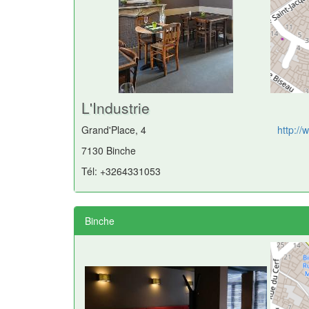
L'Industrie
Grand'Place, 4
http://
7130 Binche
Tél: +3264331053
Binche