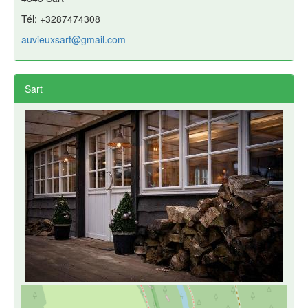
Tél: +3287474308
auvieuxsart@gmail.com
Sart