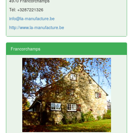
4970 Francorchamps
Tél: +3287221326
info@la-manufacture.be
http://www.la-manufacture.be
Francorchamps