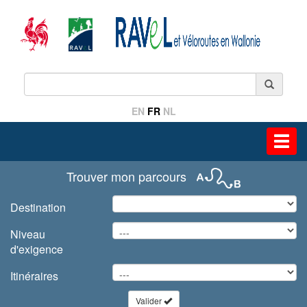
EN
FR
NL
Toggl
navig
Trouver mon parcours
Destination
Niveau
d'exigence
Itinéraires
Valider