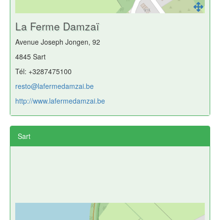
La Ferme Damzaï
Avenue Joseph Jongen, 92
4845 Sart
Tél: +3287475100
resto@lafermedamzai.be
http://www.lafermedamzai.be
Sart