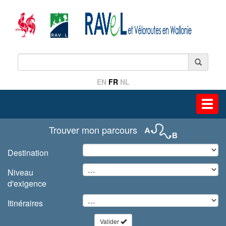
EN
FR
NL
Toggl
navig
Trouver mon parcours
Destination
Niveau
d'exigence
Itinéraires
Valider