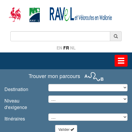
EN
FR
NL
Toggl
navig
Trouver mon parcours
Destination
Niveau
d'exigence
Itinéraires
Valider