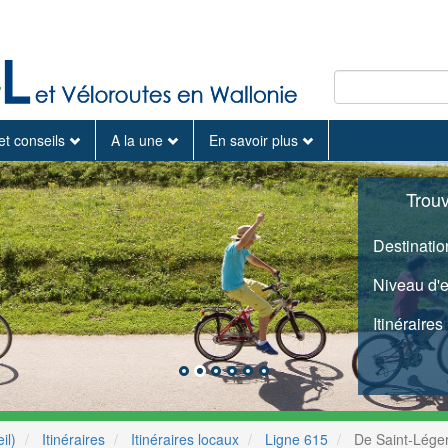
et conseils
A la une
En savoir plus
Trou
Destinatio
Niveau d'
Itinéraires
il)
Itinéraires
Itinéraires locaux
Ligne 615
De Saint-Léger