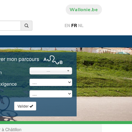
Wallonie.be
EN
FR
NL
ver mon parcours
---
n
exigence
Valider
 à Châtillon