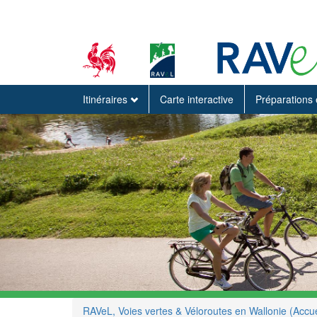
Itinéraires
Carte interactive
Préparations 
RAVeL, Voies vertes & Véloroutes en Wallonie (Accue