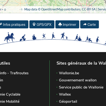
Infos pratiques
GPS/GPX
Imprimer
Carte
utiles
Sites généraux de la Wal
info - Trafiroutes
Wallonie.be
in
Gouvernement wallon
s
Service public de Wallonie
nie Cyclable
Wallex
nie Mobilité
Géoportail