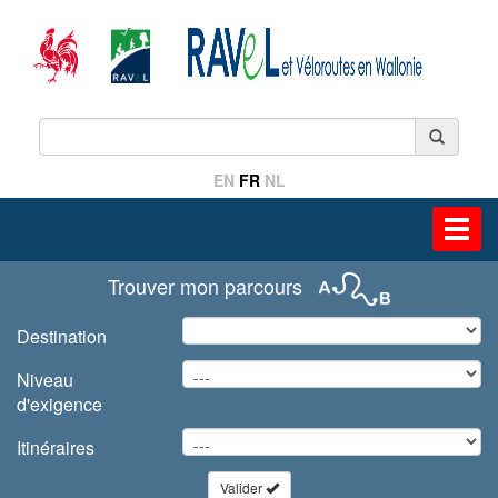
EN
FR
NL
Toggl
navig
Trouver mon parcours
Destination
Niveau
d'exigence
Itinéraires
Valider