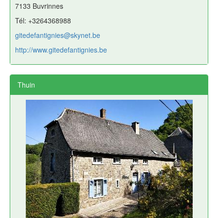
7133 Buvrinnes
Tél: +3264368988
gitedefantignies@skynet.be
http://www.gitedefantignies.be
Thuin