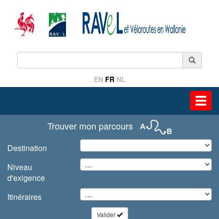
EN
FR
NL
Toggl
navig
Trouver mon parcours
Destination
Niveau
d'exigence
Itinéraires
Valider