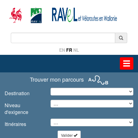
EN
FR
NL
Toggl
navig
Trouver mon parcours
Destination
Niveau
d'exigence
Itinéraires
Valider