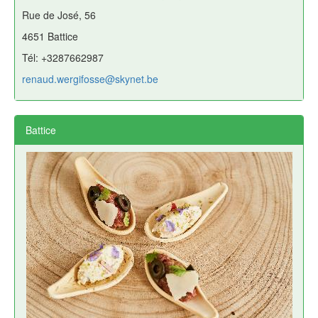
Rue de José, 56
4651 Battice
Tél: +3287662987
renaud.wergifosse@skynet.be
Battice