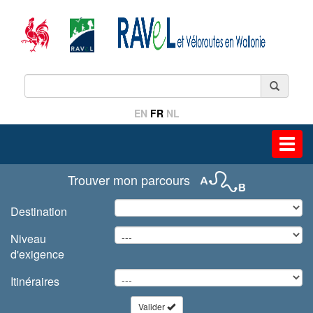
EN
FR
NL
Toggl
navig
Trouver mon parcours
Destination
Niveau
d'exigence
Itinéraires
Valider