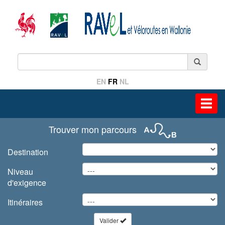
EN
FR
NL
Toggl
navig
Trouver mon parcours
Destination
Niveau
d'exigence
Itinéraires
Valider