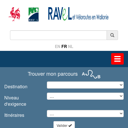
EN
FR
NL
Toggl
navig
Trouver mon parcours
Destination
Niveau
d'exigence
Itinéraires
Valider