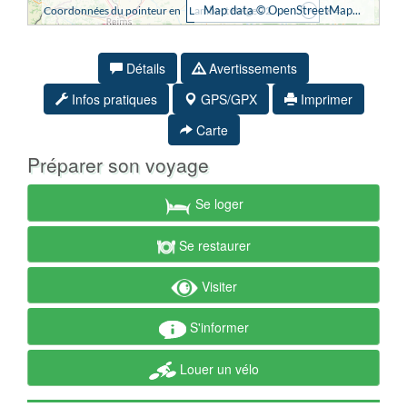
Détails
Avertissements
Infos pratiques
GPS/GPX
Imprimer
Carte
Préparer son voyage
Se loger
Se restaurer
Visiter
S'informer
Louer un vélo