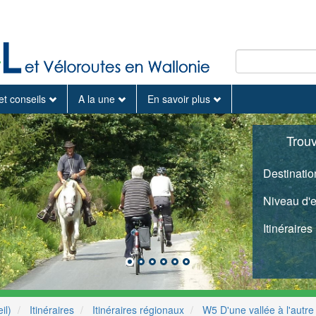
et conseils
A la une
En savoir plus
Trou
Destinatio
Niveau d'
Itinéraires
il)
Itinéraires
Itinéraires régionaux
W5 D'une vallée à l'autre