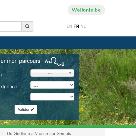
Wallonie.be
EN
FR
NL
ver mon parcours
---
n
exigence
Valider
De Gedinne à Vresse-sur-Semois