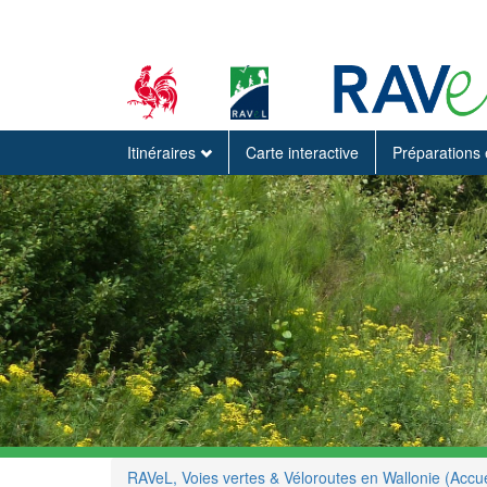
Itinéraires
Carte interactive
Préparations 
RAVeL, Voies vertes & Véloroutes en Wallonie (Accue