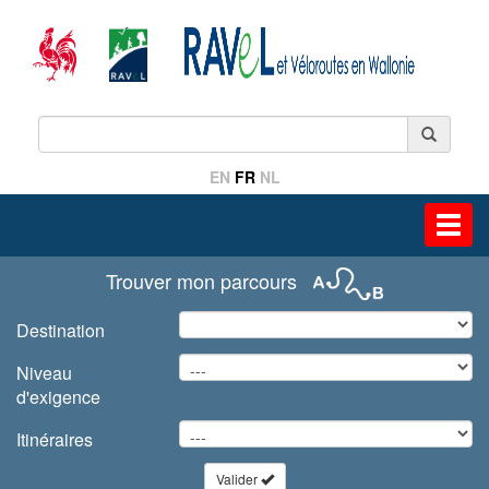
EN
FR
NL
Toggl
navig
Trouver mon parcours
Destination
Niveau
d'exigence
Itinéraires
Valider