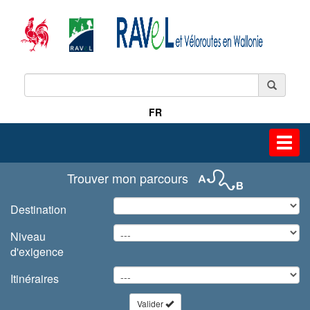
FR
Toggl
navig
Trouver mon parcours
Destination
Niveau
d'exigence
Itinéraires
Valider