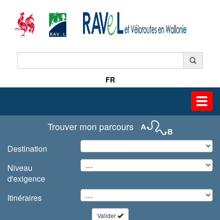
FR
Toggl
navig
Trouver mon parcours
Destination
Niveau
d'exigence
Itinéraires
Valider