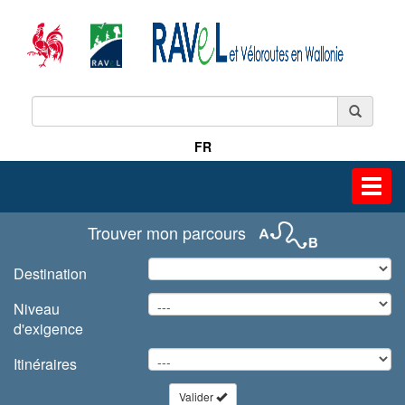
FR
Toggl
navig
Trouver mon parcours
Destination
Niveau
d'exigence
Itinéraires
Valider