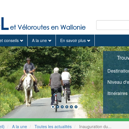
et conseils
A la une
En savoir plus
Trou
Destinatio
Niveau d'
Itinéraires
il)
A la une
Toutes les actualités
Inauguration du...