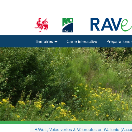
Itinéraires
Carte interactive
Préparations 
RAVeL, Voies vertes & Véloroutes en Wallonie (Accue