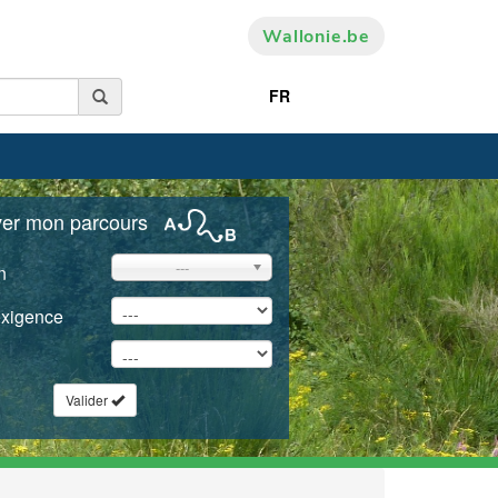
Wallonie.be
FR
ver mon parcours
---
n
exigence
Valider