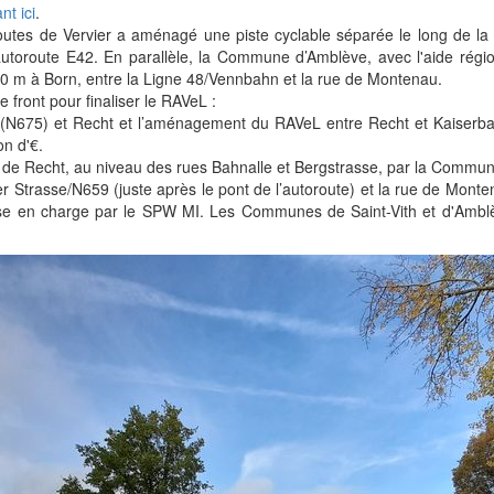
nt ici
.
utes de Vervier a aménagé une piste cyclable séparée le long de la 
autoroute E42. En parallèle, la Commune d’Amblève, avec l'aide régio
 m à Born, entre la Ligne 48/Vennbahn et la rue de Montenau.
 front pour finaliser le RAVeL :
 (N675) et Recht et l’aménagement du RAVeL entre Recht et Kaiserba
on d'€.
 de Recht, au niveau des rues Bahnalle et Bergstrasse, par la Commune
Strasse/N659 (juste après le pont de l’autoroute) et la rue de Mont
ise en charge par le SPW MI. Les Communes de Saint-Vith et d'Amblè