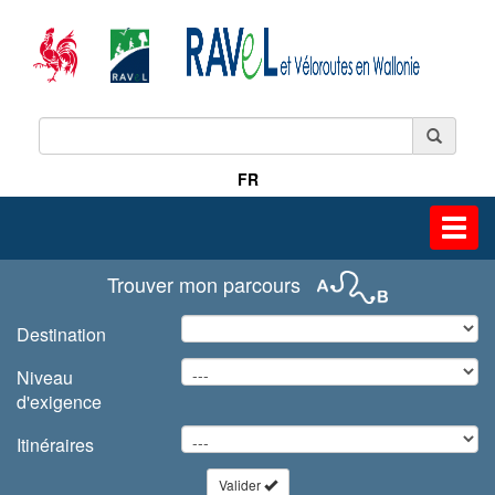
FR
Toggl
navig
Trouver mon parcours
Destination
Niveau
d'exigence
Itinéraires
Valider