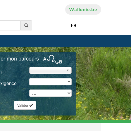
Wallonie.be
FR
ver mon parcours
---
n
exigence
Valider