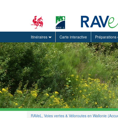
Itinéraires
Carte interactive
Préparations 
RAVeL, Voies vertes & Véloroutes en Wallonie (Accue