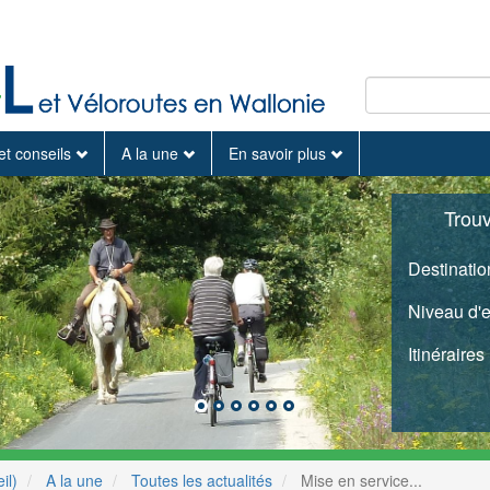
et conseils
A la une
En savoir plus
Trou
Destinatio
Niveau d'
Itinéraires
il)
A la une
Toutes les actualités
Mise en service...