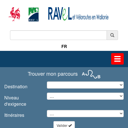
FR
Toggl
navig
Trouver mon parcours
Destination
Niveau
d'exigence
Itinéraires
Valider