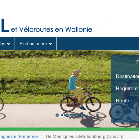
tips
Find out more
F
Destinatio
Requireme
Route
Fagnes et Famenne
De Momignies à Mariembourg (Couvin)