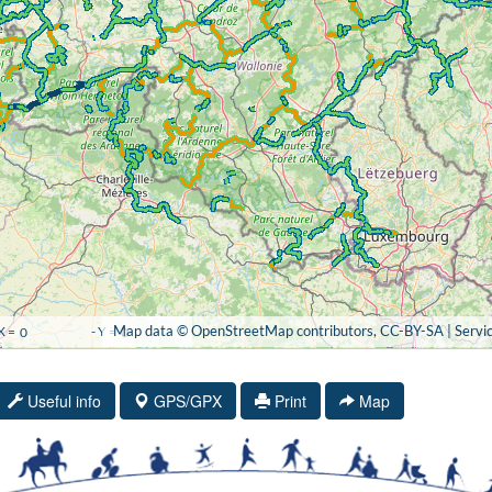
Useful info
GPS/GPX
Print
Map