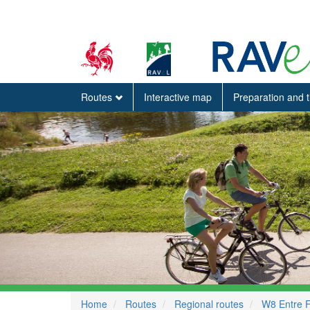
Routes
Interactive map
Preparation and 
Home
Routes
Regional routes
W8 Entre 