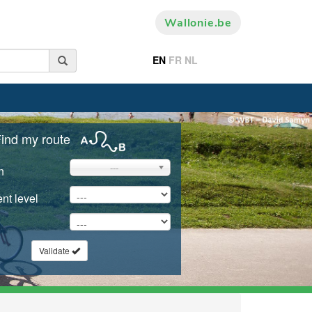
Wallonie.be
EN
FR
NL
ind my route
---
n
nt level
Validate