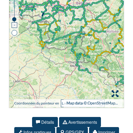
Détails
Avertissements
Infos pratiques
GPS/GPX
Imprimer