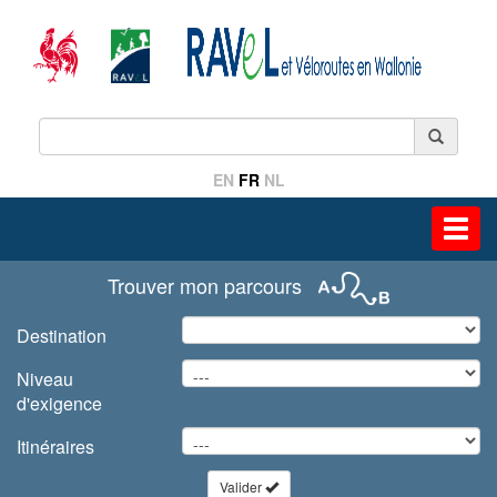
EN
FR
NL
Toggl
navig
Trouver mon parcours
Destination
Niveau
d'exigence
Itinéraires
Valider