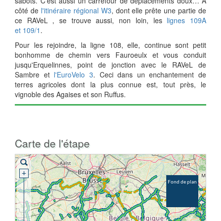
sabots. C’est aussi un carrefour de déplacements doux… A
côté de
l'itinéraire régional W3
, dont elle prête une partie de
ce RAVeL , se trouve aussi, non loin, les
lignes 109A
et 109/1
.
Pour les rejoindre, la ligne 108, elle, continue sont petit
bonhomme de chemin vers Fauroeulx et
vous conduit
jusqu'Erquelinnes, point de jonction avec le RAVeL de
Sambre et
l'EuroVelo 3
. Ceci
dans un enchantement de
terres agricoles dont la plus connue est, tout près, le
vignoble des Agaises et son Ruffus.
Carte de l'étape