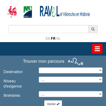
EN
FR
NL
Toggl
navig
Trouver mon parcours
Destination
Niveau
d'exigence
Itinéraires
Valider